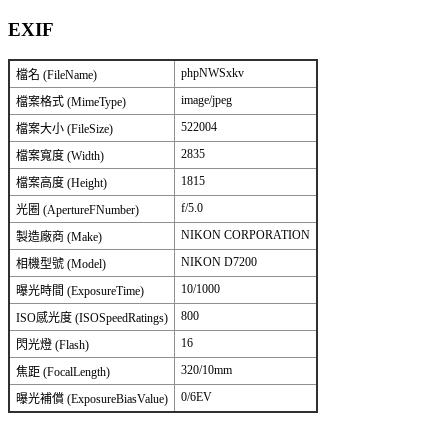
EXIF
phpNWSxkv
檔名 (FileName)
image/jpeg
檔案格式 (MimeType)
522004
檔案大小 (FileSize)
2835
檔案寬度 (Width)
1815
檔案高度 (Height)
f/5.0
光圈 (ApertureFNumber)
NIKON CORPORATION
製造廠商 (Make)
NIKON D7200
相機型號 (Model)
10/1000
曝光時間 (ExposureTime)
800
ISO感光度 (ISOSpeedRatings)
16
閃光燈 (Flash)
320/10mm
焦距 (FocalLength)
0/6EV
曝光補償 (ExposureBiasValue)