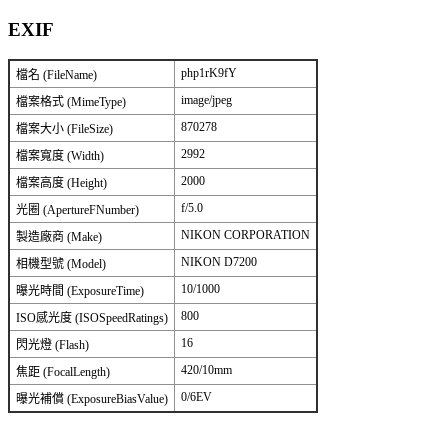
EXIF
php1rK9fY
檔名 (FileName)
image/jpeg
檔案格式 (MimeType)
870278
檔案大小 (FileSize)
2992
檔案寬度 (Width)
2000
檔案高度 (Height)
f/5.0
光圈 (ApertureFNumber)
NIKON CORPORATION
製造廠商 (Make)
NIKON D7200
相機型號 (Model)
10/1000
曝光時間 (ExposureTime)
800
ISO感光度 (ISOSpeedRatings)
16
閃光燈 (Flash)
420/10mm
焦距 (FocalLength)
0/6EV
曝光補償 (ExposureBiasValue)