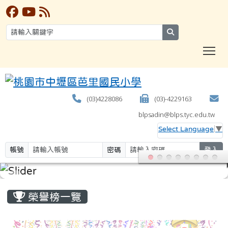
search
T
(03)4228086
(03)-4229163
blpsadin@blps.tyc.edu.tw
Select Language
▼
帳號
密碼
登入
:::
榮譽榜一覽