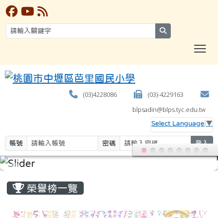
search
T
(03)4228086
(03)-4229163
blpsadin@blps.tyc.edu.tw
Select Language
▼
帳號
密碼
登入
:::
榮譽榜一覽